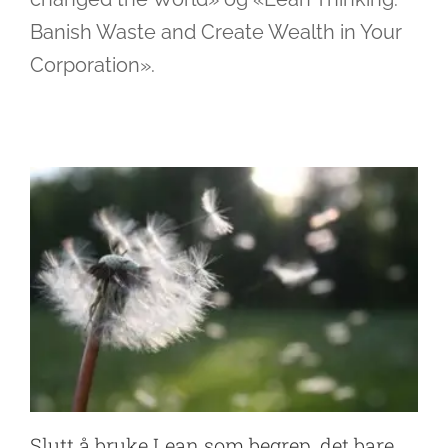
Banish Waste and Create Wealth in Your
Slutt å bruke Lean som begrep, det bare
Corporation».
forvirrer, kall det Pull
Ledelse
Slutt å bruke Lean som begrep, det bare