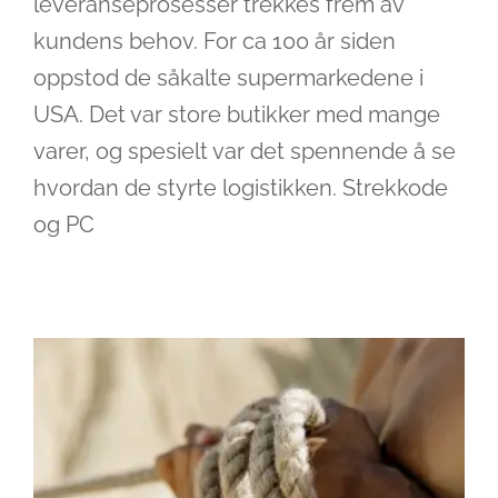
leveranseprosesser trekkes frem av
kundens behov. For ca 100 år siden
oppstod de såkalte supermarkedene i
USA. Det var store butikker med mange
varer, og spesielt var det spennende å se
hvordan de styrte logistikken. Strekkode
Pull filosofien ikke bare et logistikk-
og PC
begrep
Ledelse